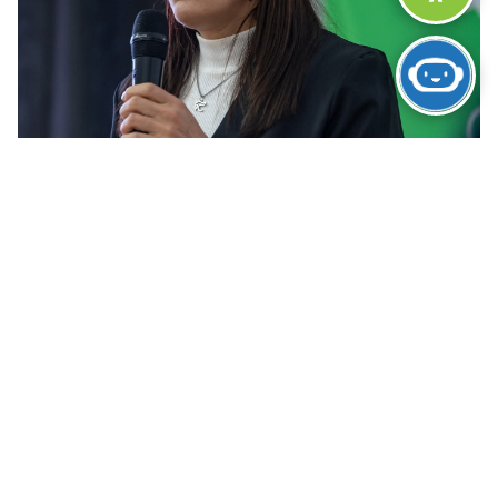
Parques Industriales
María Soledad Ponce
Secretaria de Áreas Industriales y Zona Franca
mponce@energia.rionegro.gov.ar
Moreno 508
CP 8400 Bariloche
Te. 2944635689