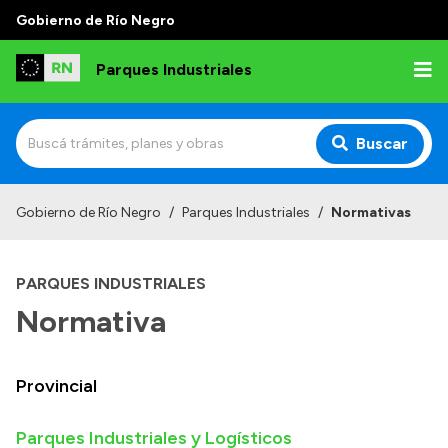
Gobierno de Río Negro
Parques Industriales
Buscar
Inicio
Gobierno de Río Negro
/
Parques Industriales
/
Normativas
Institucional
PARQUES INDUSTRIALES
Misión
Normativa
¿Qué hacemos?
Autoridades
Provincial
Normativa
Consultas
Parques Industriales y Logísticos