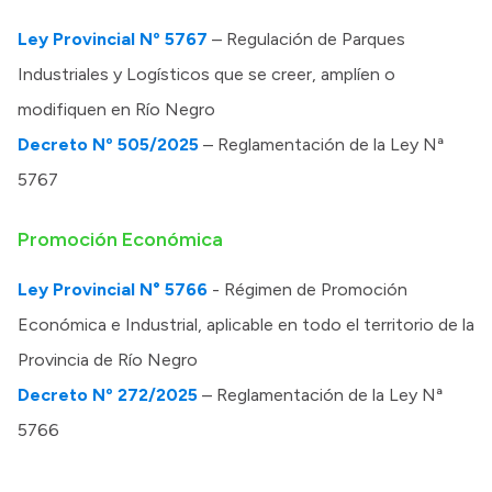
Ley Provincial Nº 5767
– Regulación de Parques
Transparencia
Industriales y Logísticos que se creer, amplíen o
modifiquen en Río Negro
Presupuesto
Decreto Nº 505/202
5
– Reglamentación de la Ley Nª
Boletín Oficial
5767
Compras y licitaciones
Consulta de expedientes
Promoción Económica
Consulta de pago a proveedores
Ley Provincial N° 5766
- Régimen de Promoción
Convocatorias
Económica e Industrial, aplicable en todo el territorio de la
Intranet
Provincia de Río Negro
Login
Decreto Nº 272/2025
– Reglamentación de la Ley Nª
5766