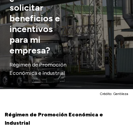
solicitar
beneficios e
Transparencia
incentivos
Presupuesto
para mi
Boletín Oficial
empresa?
Compras y licitaciones
Consulta de expedientes
Régimen de Promoción
Consulta de pago a proveedores
Económica e Industrial
Convocatorias
Intranet
Crédito:
Gentileza
Login
Régimen de Promoción Económica e
Industrial