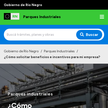
Gobierno de Río Negro
Parques Industriales
Buscar
Inicio
Gobierno de Río Negro
/
Parques Industriales
/
¿Cómo solicitar beneficios e incentivos para mi empresa?
Institucional
Misión
¿Qué hacemos?
Autoridades
Parques industriales
Normativa
Consultas
¿Cómo