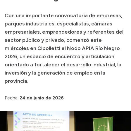
Con una importante convocatoria de empresas,
Transparencia
parques industriales, especialistas, cámaras
Presupuesto
empresariales, emprendedores y referentes del
sector público y privado, comenzó este
Boletín Oficial
miércoles en Cipolletti el Nodo APIA Río Negro
Compras y licitaciones
2026, un espacio de encuentro y articulación
Consulta de expedientes
orientado a fortalecer el desarrollo industrial, la
Consulta de pago a proveedores
inversión y la generación de empleo en la
Convocatorias
provincia.
Intranet
Login
Fecha:
24 de junio de 2026