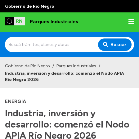
Gobierno de Río Negro
Parques Industriales
Buscar
Inicio
Gobierno de Río Negro
/
Parques Industriales
/
Industria, inversión y desarrollo: comenzó el Nodo APIA
Institucional
Río Negro 2026
Misión
ENERGÍA
¿Qué hacemos?
Industria, inversión y
Autoridades
desarrollo: comenzó el Nodo
Normativa
Consultas
APIA Río Negro 2026