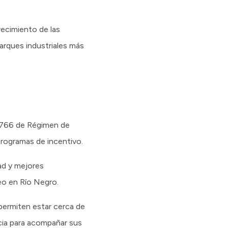
recimiento de las
arques industriales más
y 5766 de Régimen de
programas de incentivo.
dad y mejores
eo en Río Negro.
permiten estar cerca de
cia para acompañar sus