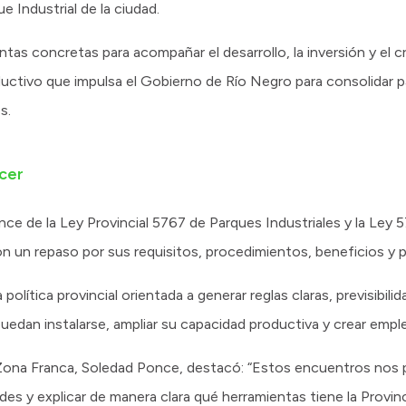
e Industrial de la ciudad.
ntas concretas para acompañar el desarrollo, la inversión y el c
uctivo que impulsa el Gobierno de Río Negro para consolidar p
s.
ecer
ance de la Ley Provincial 5767 de Parques Industriales y la Le
n un repaso por sus requisitos, procedimientos, beneficios y 
lítica provincial orientada a generar reglas claras, previsibili
edan instalarse, ampliar su capacidad productiva y crear empl
y Zona Franca, Soledad Ponce, destacó: “Estos encuentros nos 
es y explicar de manera clara qué herramientas tiene la Provin